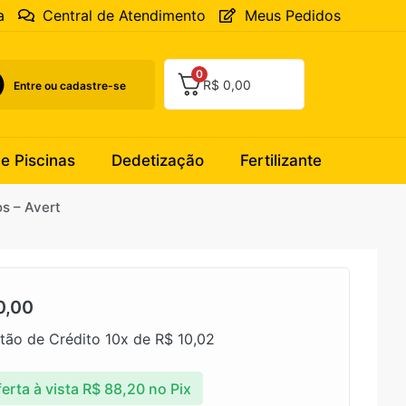
a
Central de Atendimento
Meus Pedidos
0
R$
0,00
Entre ou cadastre-se
 e Piscinas
Dedetização
Fertilizante
s – Avert
0,00
tão de Crédito 10x de
R$
10,02
erta à vista
R$
88,20
no Pix