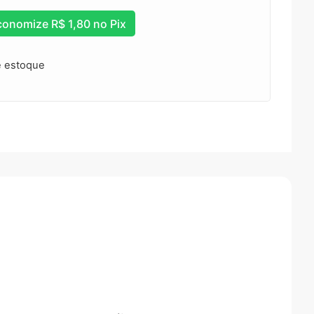
conomize
R$
1,80
no Pix
e estoque