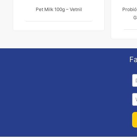
Pet Milk 100g – Vetnil
Probió
G
Fa