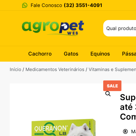
Fale Conosco
(32) 3551-4091
Cachorro
Gatos
Equinos
Páss
Início
/
Medicamentos Veterinários
/
Vitaminas e Supleme
SALE
Sup
até
Com
M