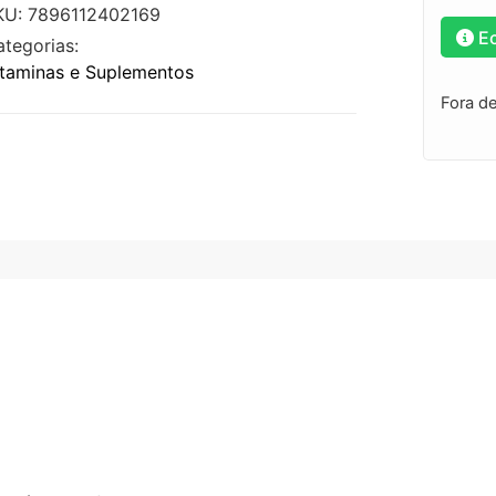
KU: 7896112402169
E
ategorias:
itaminas e Suplementos
Fora d