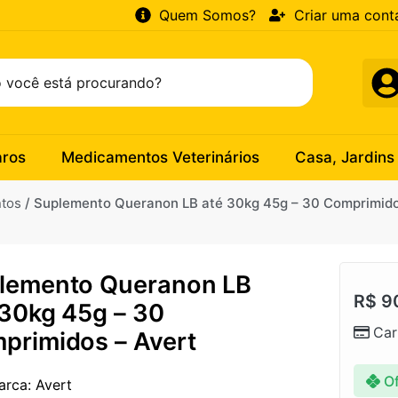
Quem Somos?
Criar uma cont
aros
Medicamentos Veterinários
Casa, Jardins
ntos
/ Suplemento Queranon LB até 30kg 45g – 30 Comprimido
lemento Queranon LB
R$
9
 30kg 45g – 30
Car
primidos – Avert
Of
arca: Avert