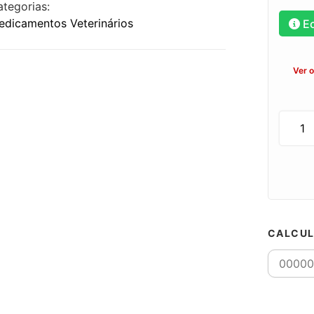
ategorias:
edicamentos Veterinários
E
Ver 
CALCUL