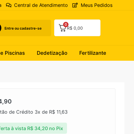
a
Central de Atendimento
Meus Pedidos
0
R$
0,00
Entre ou cadastre-se
 e Piscinas
Dedetização
Fertilizante
4,90
tão de Crédito 3x de
R$
11,63
erta à vista
R$
34,20
no Pix