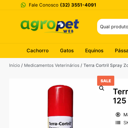
Fale Conosco
(32) 3551-4091
Cachorro
Gatos
Equinos
Páss
Início
/
Medicamentos Veterinários
/ Terra Cortril Spray Z
SALE
Terr
125 
M
S