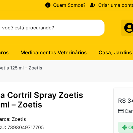
Quem Somos?
Criar uma cont
aros
Medicamentos Veterinários
Casa, Jardins
oetis 125 ml – Zoetis
a Cortril Spray Zoetis
R$
3
ml – Zoetis
Car
arca: Zoetis
Of
KU: 7898049717705