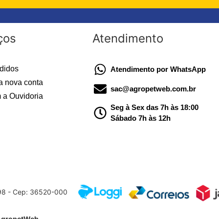
ços
Atendimento
didos
Atendimento por WhatsApp
a nova conta
sac@agropetweb.com.br
 a Ouvidoria
Seg à Sex das 7h às 18:00
Sábado 7h às 12h
598 - Cep: 36520-000
AgropetWeb
.