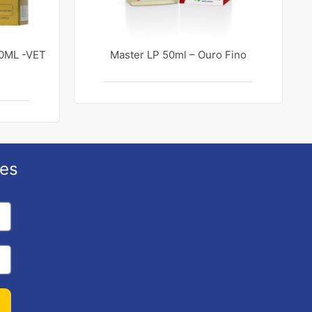
0ML -VET
Master LP 50ml – Ouro Fino
ões