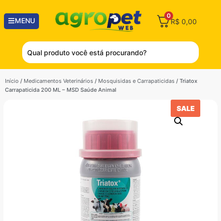
0
MENU
R$
0,00
Início
/
Medicamentos Veterinários
/
Mosquisidas e Carrapaticidas
/ Triatox
Carrapaticida 200 ML – MSD Saúde Animal
SALE