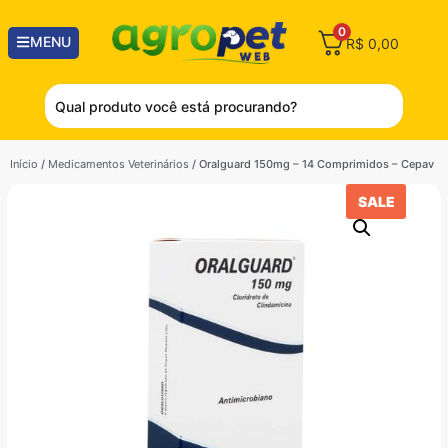
0
MENU
R$
0,00
Início
/
Medicamentos Veterinários
/ Oralguard 150mg – 14 Comprimidos – Cepav
SALE