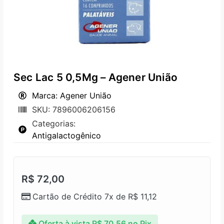
Sec Lac 5 0,5Mg – Agener União
Marca: Agener União
SKU: 7896006206156
Categorias:
Antigalactogênico
R$
72,00
Cartão de Crédito 7x de
R$
11,12
Oferta à vista
R$
70,56
no Pix