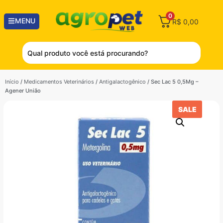
0
MENU
R$
0,00
Início
/
Medicamentos Veterinários
/
Antigalactogênico
/ Sec Lac 5 0,5Mg –
Agener União
SALE