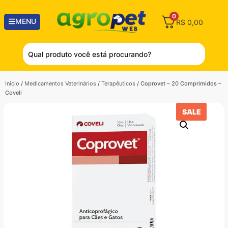
0
MENU
R$
0,00
Início
/
Medicamentos Veterinários
/
Terapêuticos
/ Coprovet – 20 Comprimidos –
Coveli
SALE