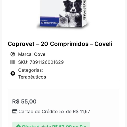
Coprovet – 20 Comprimidos – Coveli
Marca: Coveli
SKU: 7891126001629
Categorias:
Terapêuticos
R$
55,00
Cartão de Crédito 5x de
R$
11,67
Oferta à vista
R$
53,90
no Pix