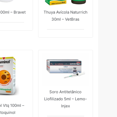
200ml – Bravet
Thuya Avícola Naturrich
30ml – VetBras
Soro Antitetânico
Liofilizado 5ml – Lemo-
l Vtq 100ml –
Injex
toquinol