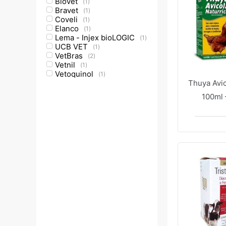
Biovet
(
1
)
Bravet
(
1
)
Coveli
(
1
)
Elanco
(
1
)
Lema - Injex bioLOGIC
(
1
)
UCB VET
(
1
)
VetBras
(
2
)
Vetnil
(
1
)
Vetoquinol
(
1
)
Thuya Avic
100ml 