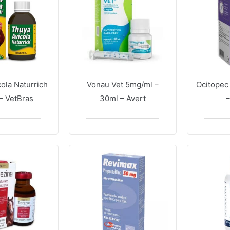
ola Naturrich
Vonau Vet 5mg/ml –
Ocitopec 
– VetBras
30ml – Avert
–