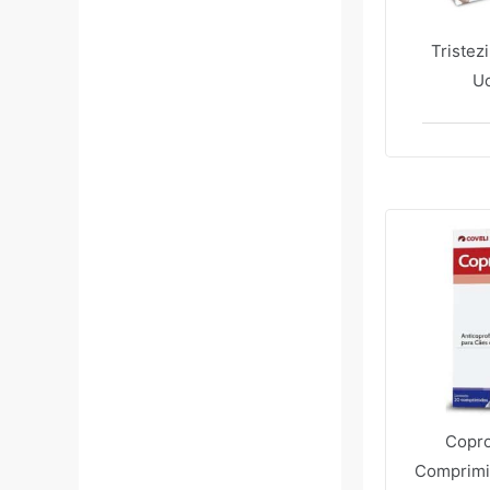
Tristez
U
Copro
Comprimi