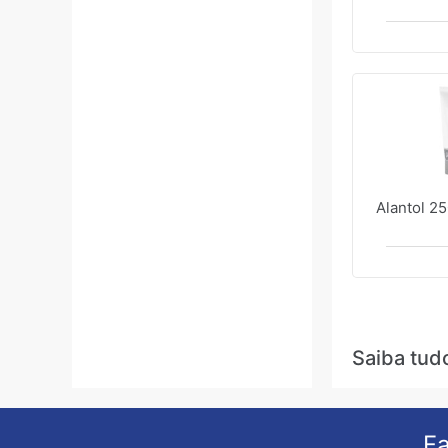
Alantol 25
Saiba tud
Fa