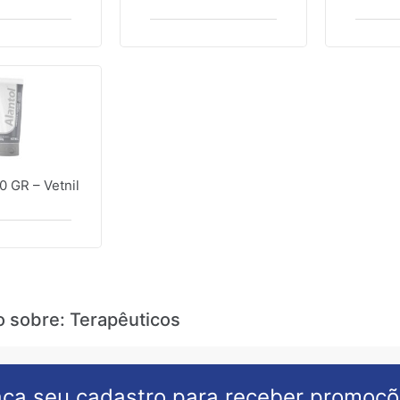
0 GR – Vetnil
o sobre: Terapêuticos
ça seu cadastro para receber promoç