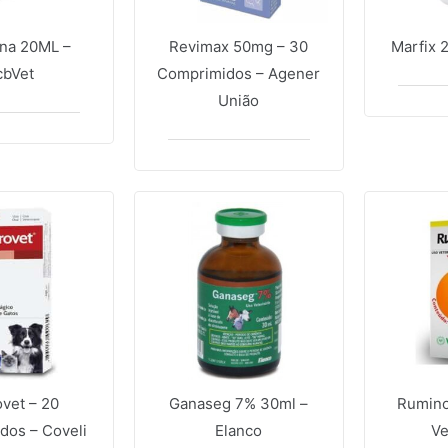
ina 20ML –
Revimax 50mg – 30
Marfix 
cbVet
Comprimidos – Agener
União
vet – 20
Ganaseg 7% 30ml –
Rumino
dos – Coveli
Elanco
Ve