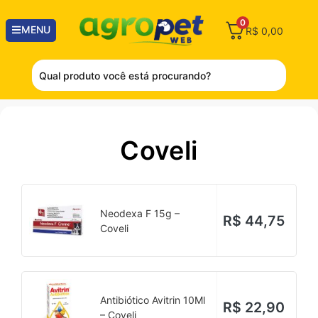
0
MENU
R$
0,00
Coveli
Neodexa F 15g –
R$
44,75
Coveli
Antibiótico Avitrin 10Ml
R$
22,90
– Coveli