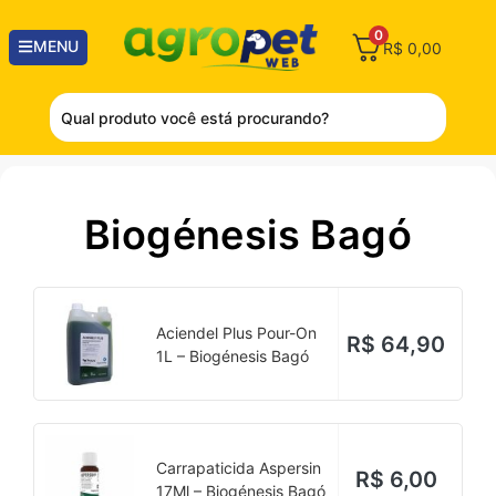
0
MENU
R$
0,00
Biogénesis Bagó
Aciendel Plus Pour-On
R$
64,90
1L – Biogénesis Bagó
Carrapaticida Aspersin
R$
6,00
17Ml – Biogénesis Bagó