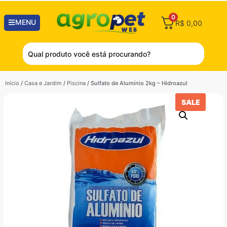
0
MENU
R$
0,00
Início
/
Casa e Jardim
/
Piscina
/ Sulfato de Alumínio 2kg – Hidroazul
SALE