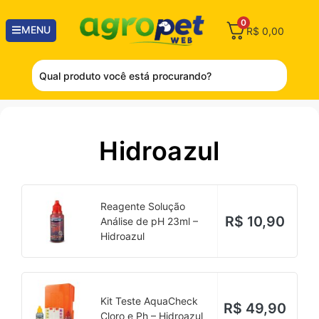
0
MENU
R$
0,00
Hidroazul
Reagente Solução
R$
10,90
Análise de pH 23ml –
Hidroazul
Kit Teste AquaCheck
R$
49,90
Cloro e Ph – Hidroazul