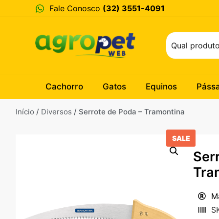
Fale Conosco
(32) 3551-4091
Cachorro
Gatos
Equinos
Páss
Início
/
Diversos
/ Serrote de Poda – Tramontina
SALE
Ser
Tra
M
S