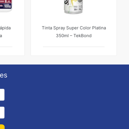
ápida
Tinta Spray Super Color Platina
a
350ml – TekBond
ões