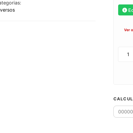
ategorias:
iversos
E
Ver 
CALCUL