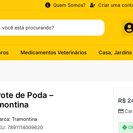
Quem Somos?
Criar uma cont
aros
Medicamentos Veterinários
Casa, Jardins
rote de Poda –
R$
2
montina
Car
arca: Tramontina
Of
KU: 7891114009620