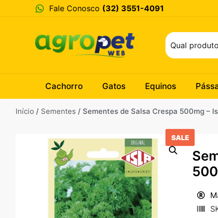
Fale Conosco
(32) 3551-4091
Cachorro
Gatos
Equinos
Páss
Início
/
Sementes
/ Sementes de Salsa Crespa 500mg – Is
SALE
Sem
500
Ma
S