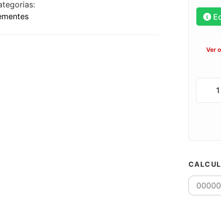
ategorias:
ementes
E
Ver 
CALCUL