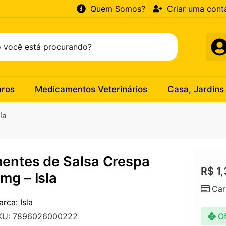
Quem Somos?
Criar uma cont
aros
Medicamentos Veterinários
Casa, Jardins
la
entes de Salsa Crespa
R$
1,
mg – Isla
Car
rca: Isla
Of
KU: 7896026000222