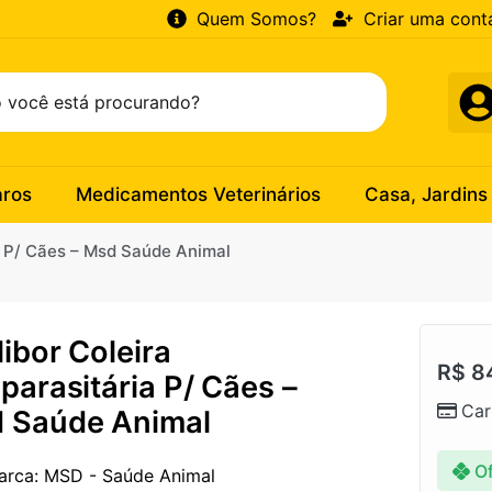
Quem Somos?
Criar uma cont
aros
Medicamentos Veterinários
Casa, Jardins
ia P/ Cães – Msd Saúde Animal
ibor Coleira
R$
8
parasitária P/ Cães –
Car
 Saúde Animal
Of
arca: MSD - Saúde Animal