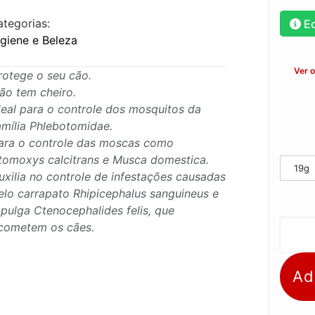
ategorias:
E
igiene e Beleza
Ver 
rotege o seu cão.
ão tem cheiro.
deal para o controle dos mosquitos da
amília Phlebotomidae.
ara o controle das moscas como
tomoxys calcitrans e Musca domestica.
19g
uxilia no controle de infestações causadas
elo carrapato Rhipicephalus sanguineus e
 pulga Ctenocephalides felis, que
cometem os cães.
Ad