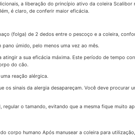
icionais, a liberação do princípio ativo da coleira Scalibo
ém, é claro, de conferir maior eficácia.
paço (folga) de 2 dedos entre o pescoço e a coleira, confo
um pano úmido, pelo menos uma vez ao mês.
ra atingir a sua eficácia máxima. Este período de tempo co
corpo do cão.
 uma reação alérgica.
ue os sinais da alergia desapareçam. Você deve procurar u
 regular o tamando, evitando que a mesma fique muito aper
s do corpo humano Após manusear a coleira para utilização