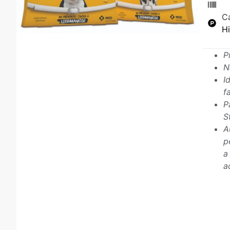
C
H
P
N
I
f
P
S
A
p
a
a