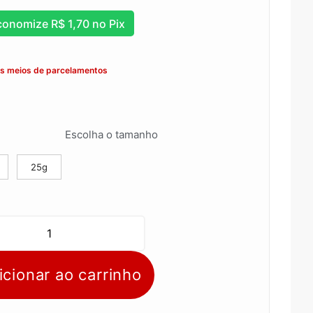
conomize
R$
1,70
no Pix
os meios de parcelamentos
Escolha o tamanho
25g
icionar ao carrinho