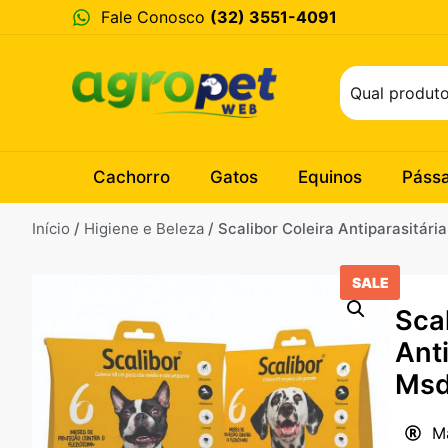
Fale Conosco
(32) 3551-4091
Cachorro
Gatos
Equinos
Páss
Início
/
Higiene e Beleza
/ Scalibor Coleira Antiparasitár
SALE
Scal
Anti
Msd
M