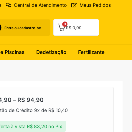
a
Central de Atendimento
Meus Pedidos
0
R$
0,00
Entre ou cadastre-se
 e Piscinas
Dedetização
Fertilizante
4,90
–
R$
94,90
tão de Crédito 9x de
R$
10,40
erta à vista
R$
83,20
no Pix