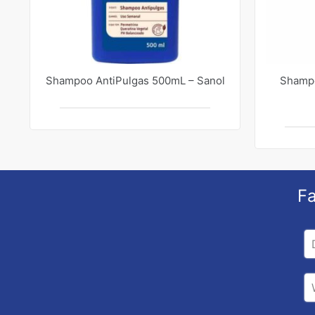
Shampoo AntiPulgas 500mL – Sanol
Shampo
Fa