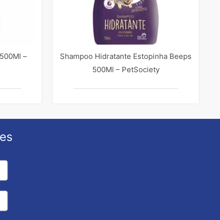
500Ml –
Shampoo Hidratante Estopinha Beeps
500Ml – PetSociety
ões