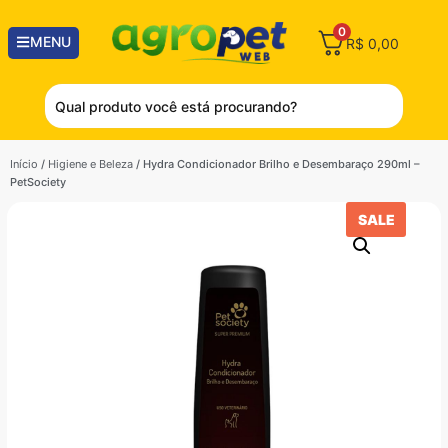
0
MENU
R$
0,00
Início
/
Higiene e Beleza
/ Hydra Condicionador Brilho e Desembaraço 290ml –
PetSociety
SALE