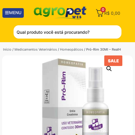
0
MENU
R$
0,00
Início
/
Medicamentos Veterinários
/
Homeopáticos
/ Pró-Rim 30Ml – RealH
SALE