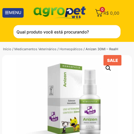
0
MENU
R$
0,00
Início
/
Medicamentos Veterinários
/
Homeopáticos
/ Anizen 30Ml – RealH
SALE