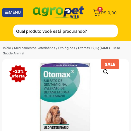
0
MENU
R$
0,00
Início
/
Medicamentos Veterinários
/
Otológicos
/ Otomax 12,5g(14ML) – Msd
Saúde Animal
SALE
-
23%
oferta