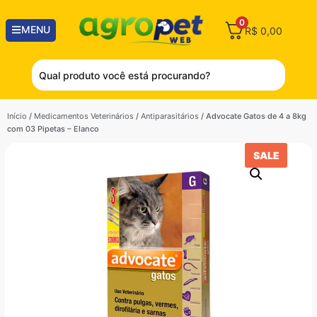
0
MENU
R$
0,00
Início
/
Medicamentos Veterinários
/
Antiparasitários
/ Advocate Gatos de 4 a 8kg
com 03 Pipetas – Elanco
SALE