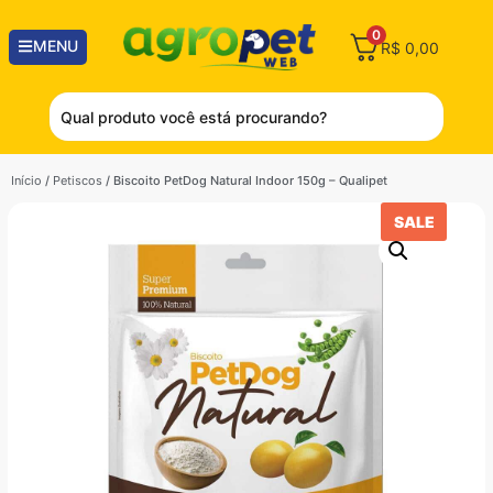
0
MENU
R$
0,00
Início
/
Petiscos
/ Biscoito PetDog Natural Indoor 150g – Qualipet
SALE