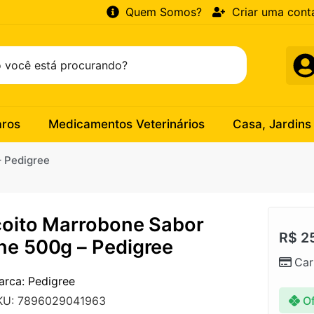
Quem Somos?
Criar uma cont
aros
Medicamentos Veterinários
Casa, Jardins
– Pedigree
coito Marrobone Sabor
R$
25
ne 500g – Pedigree
Car
arca: Pedigree
Of
KU: 7896029041963