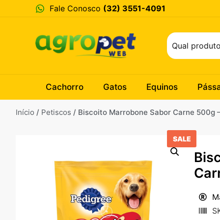
Fale Conosco
(32) 3551-4091
Cachorro
Gatos
Equinos
Páss
Início
/
Petiscos
/ Biscoito Marrobone Sabor Carne 500g 
SALE
Bis
Car
M
S