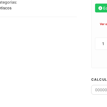
ategorias:
etiscos
E
Ver 
CALCUL