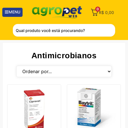
0
MENU
R$
0,00
Antimicrobianos