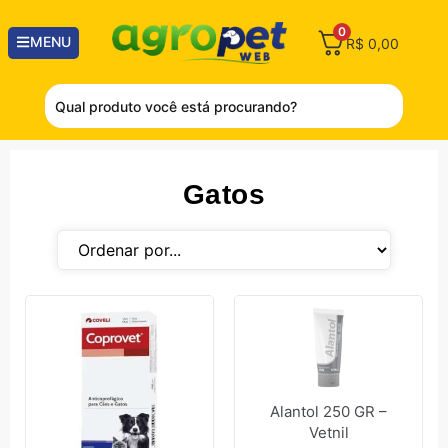
0
MENU
R$
0,00
Gatos
Alantol 250 GR –
Vetnil