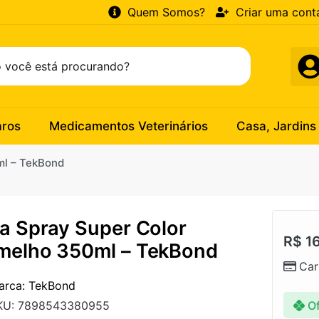
Quem Somos?
Criar uma cont
aros
Medicamentos Veterinários
Casa, Jardins
ml – TekBond
ta Spray Super Color
R$
16
melho 350ml – TekBond
Car
arca: TekBond
Of
KU: 7898543380955