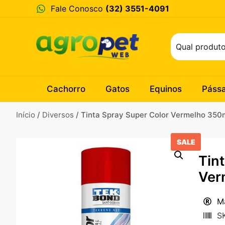
Fale Conosco
(32) 3551-4091
Cachorro
Gatos
Equinos
Páss
Início
/
Diversos
/ Tinta Spray Super Color Vermelho 350
SALE
Tin
Ver
M
S