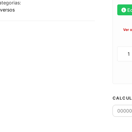
ategorias:
iversos
E
Ver 
CALCUL