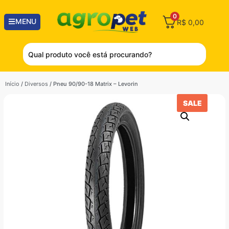
0
MENU
R$
0,00
Início
/
Diversos
/ Pneu 90/90-18 Matrix – Levorin
SALE