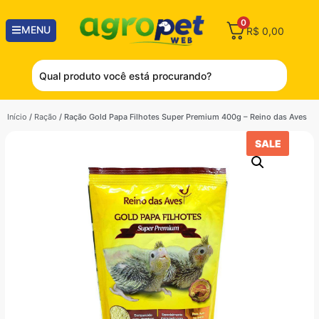
0
MENU
R$
0,00
Início
/
Ração
/ Ração Gold Papa Filhotes Super Premium 400g – Reino das Aves
SALE