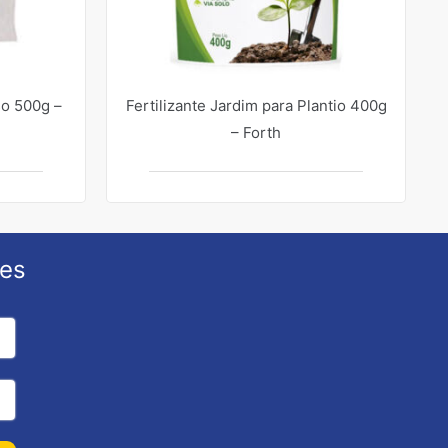
so 500g –
Fertilizante Jardim para Plantio 400g
– Forth
ões