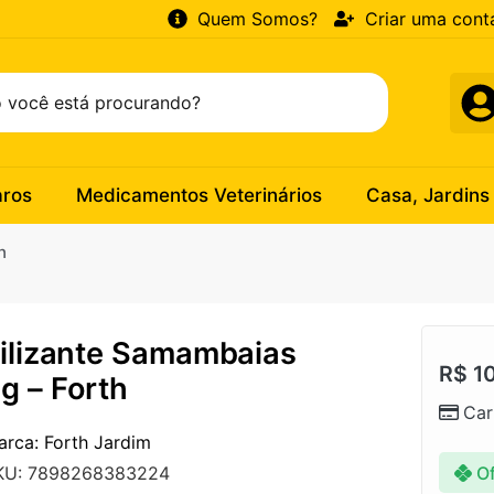
Quem Somos?
Criar uma cont
aros
Medicamentos Veterinários
Casa, Jardins
h
tilizante Samambaias
R$
10
g – Forth
Car
arca: Forth Jardim
Of
KU: 7898268383224