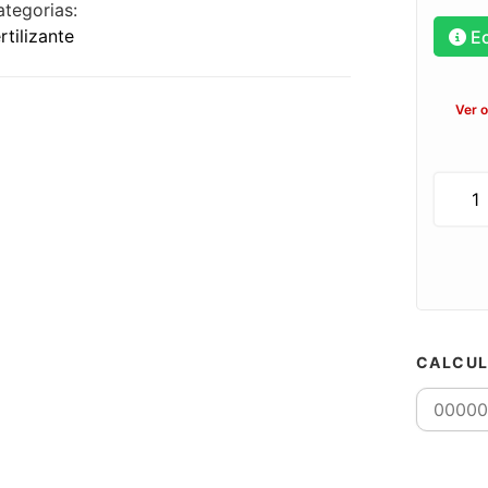
ategorias:
rtilizante
E
Ver 
CALCUL