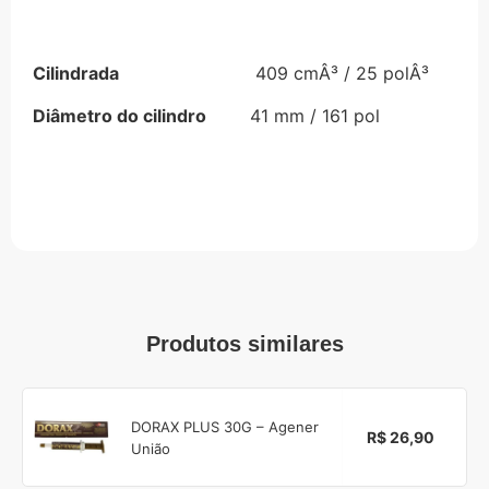
Cilindrada
409 cmÂ³ / 25 polÂ³
Diâmetro do cilindro
41 mm / 161 pol
Produtos similares
DORAX PLUS 30G – Agener
R$ 26,90
União