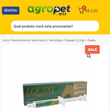
0
MENU
R$
0,00
Início
/
Medicamentos Veterinários
/
Vermífugos
/ Equest 12,2 gr – Zoetis
SALE