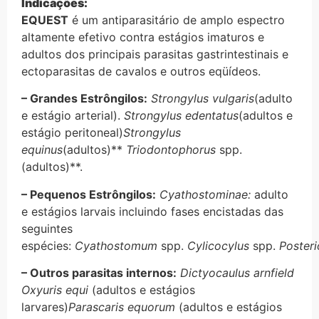
Indicações:
EQUEST
é um antiparasitário de amplo espectro
altamente efetivo contra estágios imaturos e
adultos dos principais parasitas gastrintestinais e
ectoparasitas de cavalos e outros eqüídeos.
– Grandes Estrôngilos:
Strongylus vulgaris
(adulto
e estágio arterial).
Strongylus edentatus
(adultos e
estágio peritoneal)
Strongylus
equinus
(adultos)**
Triodontophorus
spp.
(adultos)**.
– Pequenos Estrôngilos:
Cyathostominae:
adulto
e estágios larvais incluindo fases encistadas das
seguintes
espécies:
Cyathostomum
spp.
Cylicocylus
spp.
Poster
– Outros parasitas internos:
Dictyocaulus arnfield
Oxyuris equi
(adultos e estágios
larvares)
Parascaris equorum
(adultos e estágios