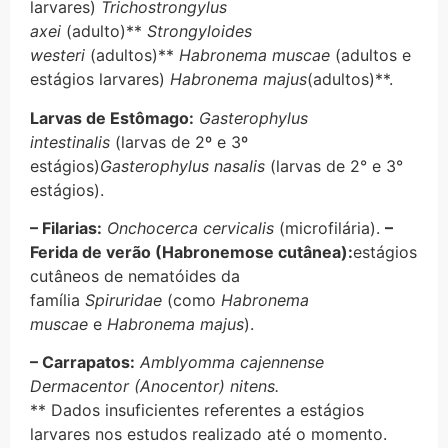
larvares)
Trichostrongylus
axei
(adulto)**
Strongyloides
westeri
(adultos)**
Habronema muscae
(adultos e
estágios larvares)
Habronema majus
(adultos)**.
Larvas de Estômago:
Gasterophylus
intestinalis
(larvas de 2º e 3º
estágios)
Gasterophylus nasalis
(larvas de 2° e 3°
estágios).
– Filarias:
Onchocerca cervicalis
(microfilária).
–
Ferida de verão (Habronemose cutânea):
estágios
cutâneos de nematóides da
família
Spiruridae
(como
Habronema
muscae
e
Habronema majus
).
– Carrapatos:
Amblyomma cajennense
Dermacentor (Anocentor) nitens.
** Dados insuficientes referentes a estágios
larvares nos estudos realizado até o momento.