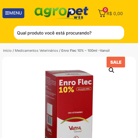
0
MENU
R$
0,00
Início
/
Medicamentos Veterinários
/ Enro Flec 10% – 100ml -Vansil
SALE