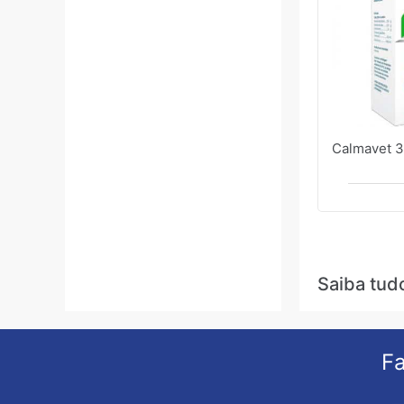
Calmavet 3
Saiba tud
Fa