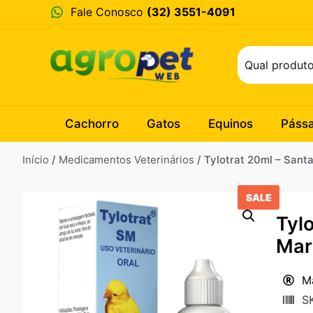
Fale Conosco
(32) 3551-4091
Cachorro
Gatos
Equinos
Páss
Início
/
Medicamentos Veterinários
/ Tylotrat 20ml – Sant
SALE
Tyl
Mar
M
S