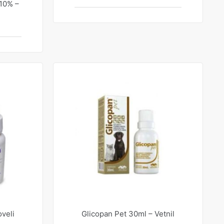
 10% –
oveli
Glicopan Pet 30ml – Vetnil