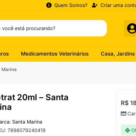
Quem Somos?
Criar uma cont
aros
Medicamentos Veterinários
Casa, Jardins
a Marina
otrat 20ml – Santa
R$
18
ina
Car
arca: Santa Marina
Of
KU: 7898079240419