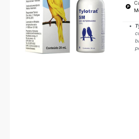
C
M
T
c
b
p