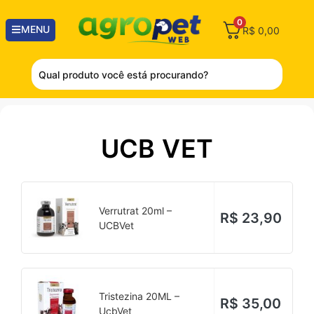
0
MENU
R$
0,00
UCB VET
Verrutrat 20ml –
R$
23,90
UCBVet
Tristezina 20ML –
R$
35,00
UcbVet