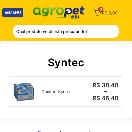
0
MENU
R$
0,00
Syntec
R$
30,40
–
Doxitec-Syntec
R$
46,40