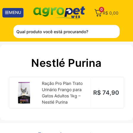
0
MENU
R$
0,00
Nestlé Purina
Ração Pro Plan Trato
Urinário Frango para
R$
74,90
Gatos Adultos 1kg –
Nestlé Purina