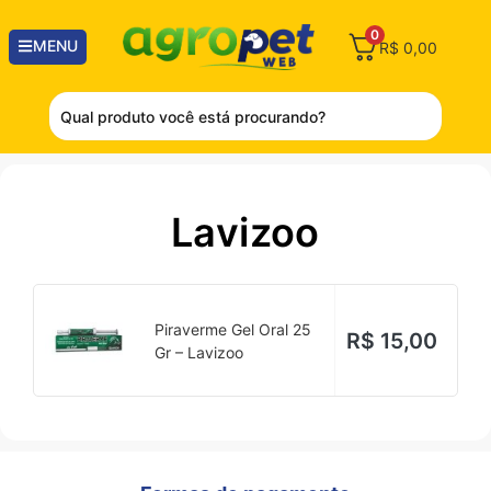
0
MENU
R$
0,00
Lavizoo
Piraverme Gel Oral 25
R$
15,00
Gr – Lavizoo