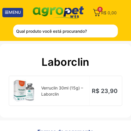
0
MENU
R$
0,00
Laborclin
Verruclin 30ml (15g) –
R$
23,90
Laborclin