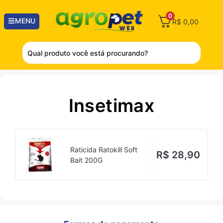
0
MENU
R$
0,00
Insetimax
Raticida Ratokill Soft
R$
28,90
Bait 200G