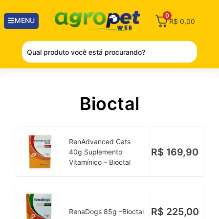
0
MENU
R$
0,00
Bioctal
RenAdvanced Cats
R$
169,90
40g Suplemento
Vitamínico – Bioctal
R$
225,00
RenaDogs 85g –Bioctal