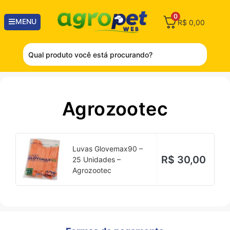
0
MENU
R$
0,00
Agrozootec
Luvas Glovemax90 –
R$
30,00
25 Unidades –
Agrozootec