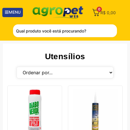
0
MENU
R$
0,00
Utensílios